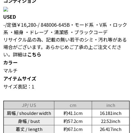
コンディション
USED
-/定価￥16,280-/ 848006-645B・モード系 ・V系 ・ロック
系 ・細身 ・ドレープ ・清潔感 ・ブラックコーデ
リサイクル品の為、記載の無い若干のシミ・汚れ等がある
場合がございます。あらかじめご了承の上ご注文くださ
い。詳細は
こちら
カラー
マルチ
アイテムサイズ
サイズ表記：1
JP/ US
cm
inch
肩幅 / shoulder width
約41.1cm
16.181inch
身幅 / bust
約57.2cm
22.52inch
着丈 / length
約67.1cm
26.417inch