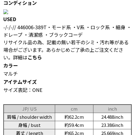
コンディション
USED
-/-/-// 446006-389T・モード系 ・V系 ・ロック系 ・細身 ・
ドレープ ・清潔感 ・ブラックコーデ
リサイクル品の為、記載の無い若干のシミ・汚れ等がある
場合がございます。あらかじめご了承の上ご注文くださ
い。詳細は
こちら
カラー
マルチ
アイテムサイズ
サイズ表記：ONE
JP/ US
cm
inch
肩幅 / shoulder width
約62.2cm
24.488inch
身幅 / bust
約59.4cm
23.386inch
着丈 / length
約65.2cm
25.669inch