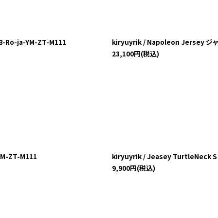
絞り込む
8-Ro-ja-YM-ZT-M111
kiryuyrik / Napoleon Jerse
23,100
円
(税込)
-YM-ZT-M111
kiryuyrik / Jeasey TurtleN
9,900
円
(税込)