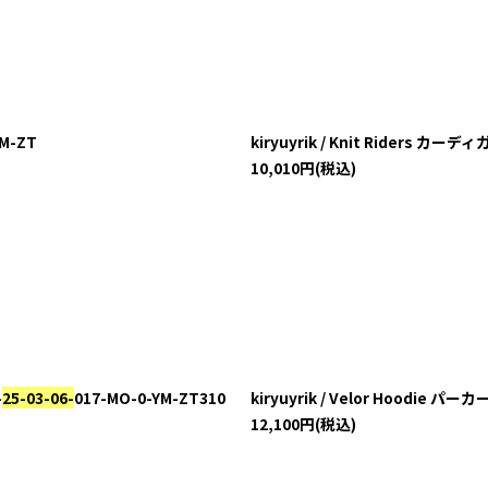
YM-ZT
kiryuyrik / Knit Riders カー
10,010
円
(税込)
-
25-03-06-
017-MO-0-YM-ZT310
kiryuyrik / Velor Hoodie パ
12,100
円
(税込)