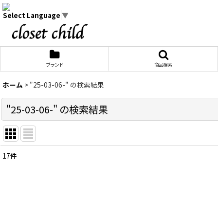
Select Language
▼
ブランド
商品検索
ホーム
>
"25-03-06-"
の
検索結果
"25-03-06-"
の
検索結果
17
件
商品検索
:
表示数
:
在庫あり