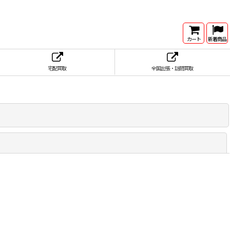
カート
新着商品
宅配買取
全国出張・訪問買取
閉じる