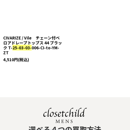
CIVARIZE / Vile チェーン付ベ
ロアドレープトップス 44 ブラッ
ク T-
25-03-03-
006-CI-to-YM-
ZT
4,510
円
(税込)
​選べる４つの買取方法