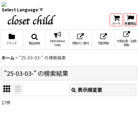
Select Language
▼
カート
新着商品
International
全国出張・訪問
ブランド
商品検索
買取のご案内
宅配買取
Order
買取
ホーム
>
"25-03-03-"
の
検索結果
"25-03-03-"
の
検索結果
表示順変更
閉じる
17
件
商品検索
:
表示数
:
在庫あり