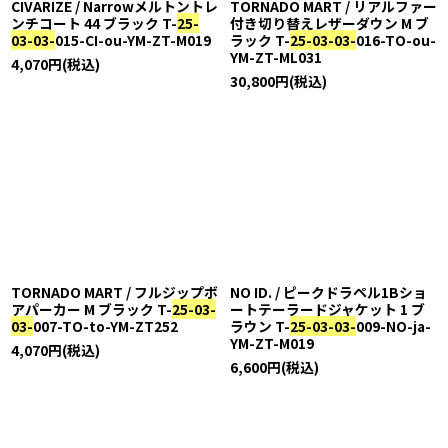
CIVARIZE / Narrowメルトントレ
TORNADO MART / リアルファー
ンチコート 44 ブラック T-
25-
付き切り替えレザーダウン M ブ
03-03-
015-CI-ou-YM-ZT-M019
ラック T-
25-03-03-
016-TO-ou-
YM-ZT-ML031
4,070
円
(税込)
30,800
円
(税込)
TORNADO MART / フルジップボ
NO ID. / ピークドラペル1Bショ
アパーカー M ブラック T-
25-03-
ートテーラードジャケット 1 ブ
03-
007-TO-to-YM-ZT252
ラウン T-
25-03-03-
009-NO-ja-
YM-ZT-M019
4,070
円
(税込)
6,600
円
(税込)