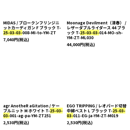
MIDAS / ブロークンフリンジニ
Moonage Devilment（清春） /
ットカーディガン F ブラック T-
レザーダブルライダース 44 ブラ
25-03-03-
008-MI-to-YM-ZT
ック T-
25-03-03-
014-MO-sh-
YM-ZT-ML030
7,040
円
(税込)
44,000
円
(税込)
agr AnotheR aGitation / ケー
EGO TRIPPING / レオパード切替
ブルニット M ホワイト T-
25-03-
中綿ベスト L ブラック T-
25-03-
03-
001-ag-pa-YM-ZT251
03-
011-EG-ja-YM-ZT-M019
2,530
円
(税込)
2,530
円
(税込)