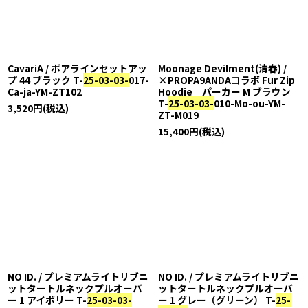
並び順
:
絞り込む
CavariA / ボアラインセットアッ
Moonage Devilment(清春) /
プ 44 ブラック T-
25-03-03-
017-
×PROPA9ANDAコラボ Fur Zip
Ca-ja-YM-ZT102
Hoodie パーカー M ブラウン
T-
25-03-03-
010-Mo-ou-YM-
3,520
円
(税込)
ZT-M019
15,400
円
(税込)
NO ID. / プレミアムライトリブニ
NO ID. / プレミアムライトリブニ
ットタートルネックプルオーバ
ットタートルネックプルオーバ
ー 1 アイボリー T-
25-03-03-
ー 1 グレー（グリーン） T-
25-