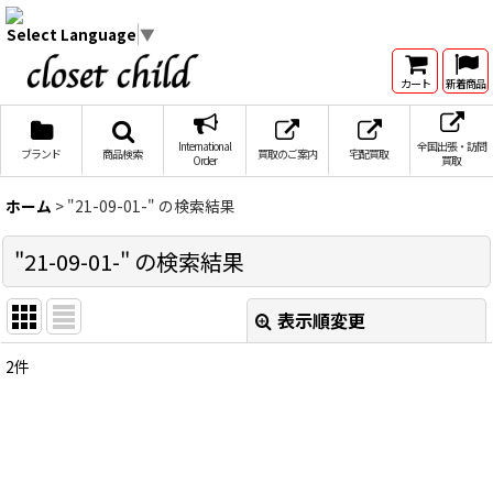
Select Language
▼
カート
新着商品
International
全国出張・訪問
ブランド
商品検索
買取のご案内
宅配買取
Order
買取
ホーム
>
"21-09-01-"
の
検索結果
"21-09-01-"
の
検索結果
表示順変更
閉じる
2
件
商品検索
:
表示数
:
在庫あり