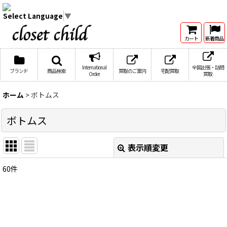
Select Language
▼
カート
新着商品
International
全国出張・訪問
ブランド
商品検索
買取のご案内
宅配買取
Order
買取
ホーム
>
ボトムス
ボトムス
表示順変更
閉じる
60
件
表示数
:
在庫あり
並び順
: