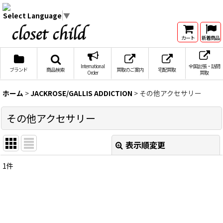
Select Language
▼
カート
新着商品
International
全国出張・訪問
ブランド
商品検索
買取のご案内
宅配買取
Order
買取
ホーム
>
JACKROSE/GALLIS ADDICTION
>
その他アクセサリー
その他アクセサリー
表示順変更
閉じる
1
件
表示数
:
在庫あり
並び順
: