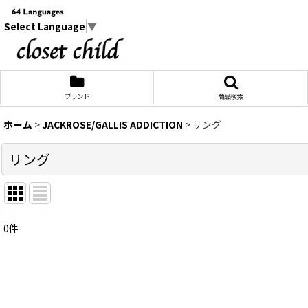
Select Language
▼
ブランド
商品検索
ホーム
>
JACKROSE/GALLIS ADDICTION
>
リング
リング
0
件
表示数
:
在庫あり
並び順
: