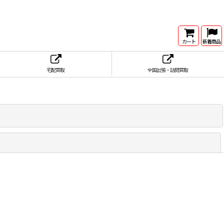
カート
新着商品
宅配買取
全国出張・訪問買取
閉じる