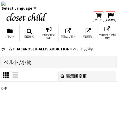
Select Language
▼
カート
新着商品
International
全国出張・訪問
ブランド
商品検索
買取のご案内
宅配買取
Order
買取
ホーム
>
JACKROSE/GALLIS ADDICTION
>
ベルト/小物
ベルト/小物
表示順変更
閉じる
0
件
表示数
:
在庫あり
並び順
: