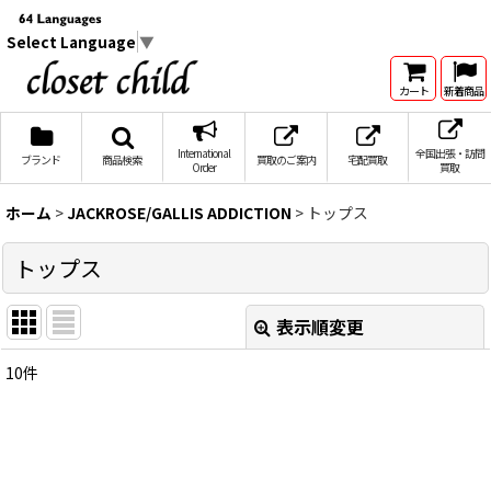
Select Language
▼
カート
新着商品
International
全国出張・訪問
ブランド
商品検索
買取のご案内
宅配買取
Order
買取
ホーム
>
JACKROSE/GALLIS ADDICTION
>
トップス
トップス
表示順変更
閉じる
10
件
表示数
:
在庫あり