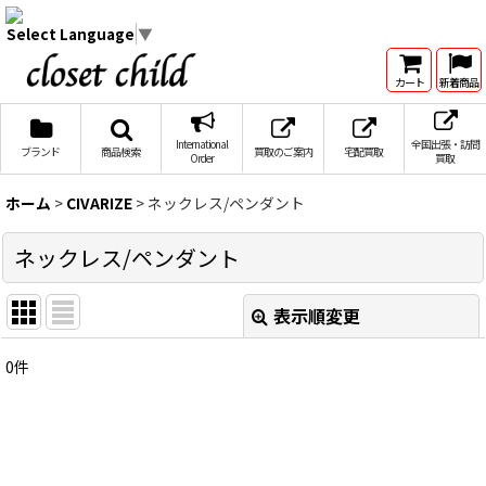
Select Language
▼
カート
新着商品
International
全国出張・訪問
ブランド
商品検索
買取のご案内
宅配買取
Order
買取
ホーム
>
CIVARIZE
>
ネックレス/ペンダント
ネックレス/ペンダント
表示順変更
閉じる
0
件
表示数
:
在庫あり
並び順
: