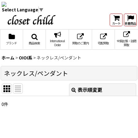
Select Language
▼
カート
新着商品
International
全国出張・訪問
ブランド
商品検索
買取のご案内
宅配買取
Order
買取
ホーム
>
OIOI系
>
ネックレス/ペンダント
ネックレス/ペンダント
表示順変更
閉じる
0
件
表示数
:
在庫あり
並び順
: