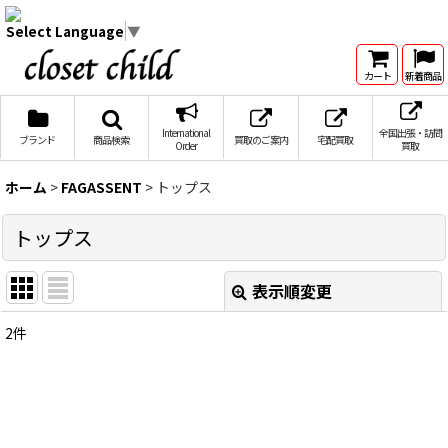
Select Language
▼
カート
新着商品
International
全国出張・訪問
ブランド
商品検索
買取のご案内
宅配買取
Order
買取
ホーム
>
FAGASSENT
>
トップス
トップス
表示順変更
閉じる
2
件
表示数
:
在庫あり
並び順
: