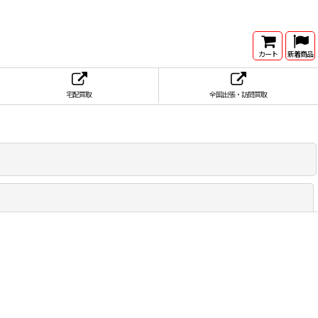
カート
新着商品
宅配買取
全国出張・訪問買取
閉じる