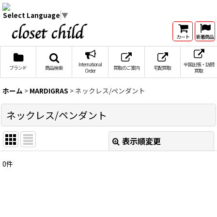
Select Language
▼
カート
新着商品
International
全国出張・訪問
ブランド
商品検索
買取のご案内
宅配買取
Order
買取
ホーム
>
MARDIGRAS
>
ネックレス/ペンダント
ネックレス/ペンダント
表示順変更
閉じる
0
件
表示数
:
在庫あり
並び順
: