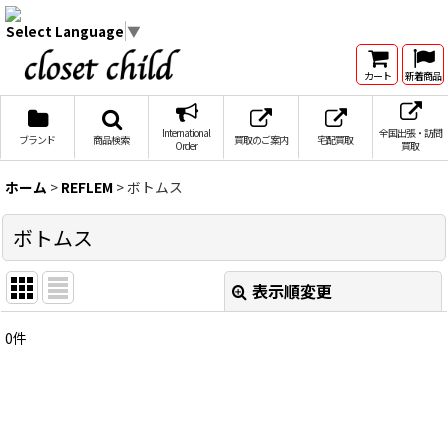
Select Language
▼
カート
新着商品
International
全国出張・訪問
ブランド
商品検索
買取のご案内
宅配買取
Order
買取
ホーム
>
REFLEM
>
ボトムス
ボトムス
表示順変更
閉じる
0
件
表示数
:
在庫あり
並び順
: