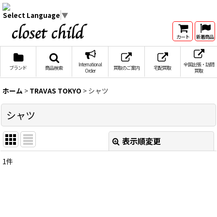
Select Language
▼
カート
新着商品
International
全国出張・訪問
ブランド
商品検索
買取のご案内
宅配買取
Order
買取
ホーム
>
TRAVAS TOKYO
>
シャツ
シャツ
表示順変更
閉じる
1
件
表示数
:
在庫あり
並び順
: