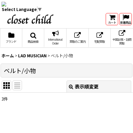
Select Language
▼
カート
新着商品
International
全国出張・訪問
ブランド
商品検索
買取のご案内
宅配買取
Order
買取
ホーム
>
LAD MUSICIAN
>
ベルト/小物
ベルト/小物
表示順変更
閉じる
3
件
表示数
:
在庫あり
並び順
: