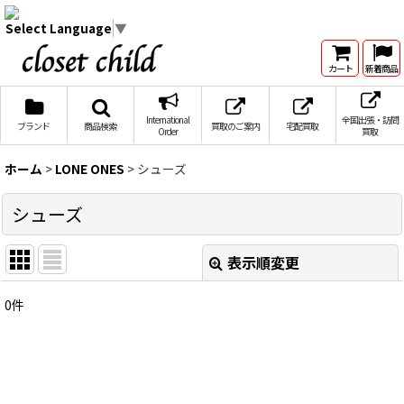
Select Language
▼
カート
新着商品
International
全国出張・訪問
ブランド
商品検索
買取のご案内
宅配買取
Order
買取
ホーム
>
LONE ONES
>
シューズ
シューズ
表示順変更
閉じる
0
件
表示数
:
在庫あり
並び順
: