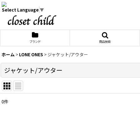
Select Language
▼
ブランド
商品検索
ホーム
>
LONE ONES
>
ジャケット/アウター
ジャケット/アウター
0
件
表示数
:
在庫あり
並び順
: