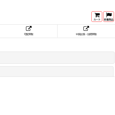
カート
新着商品
宅配買取
全国出張・訪問買取
閉じる