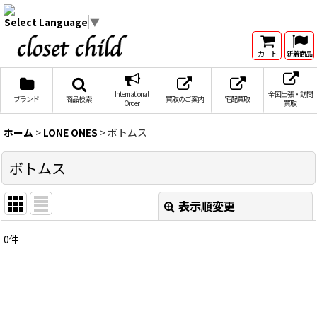
Select Language
▼
カート
新着商品
International
全国出張・訪問
ブランド
商品検索
買取のご案内
宅配買取
Order
買取
ホーム
>
LONE ONES
>
ボトムス
ボトムス
表示順変更
閉じる
0
件
表示数
:
在庫あり
並び順
: