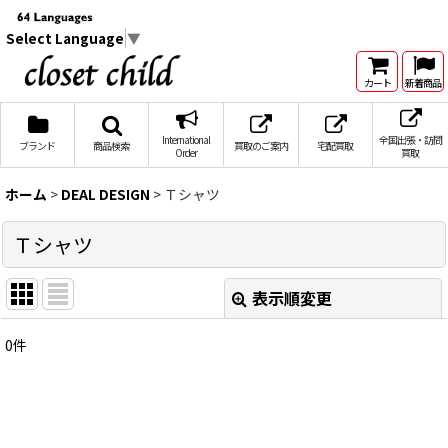
Select Language
▼
カート
新着商品
International
全国出張・訪問
ブランド
商品検索
買取のご案内
宅配買取
Order
買取
ホーム
>
DEAL DESIGN
>
Ｔシャツ
Ｔシャツ
表示順変更
閉じる
0
件
表示数
:
在庫あり