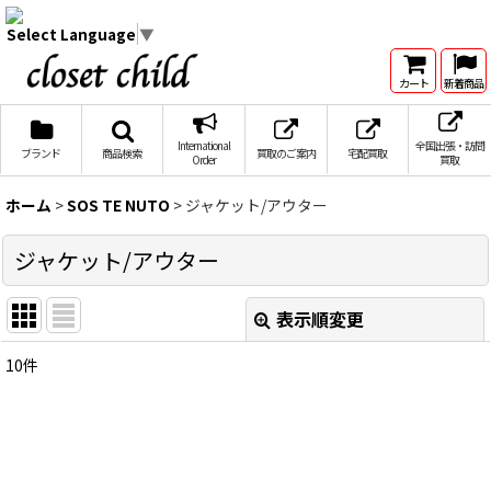
Select Language
▼
カート
新着商品
International
全国出張・訪問
ブランド
商品検索
買取のご案内
宅配買取
Order
買取
ホーム
>
SOS TE NUTO
>
ジャケット/アウター
ジャケット/アウター
表示順変更
閉じる
10
件
表示数
:
在庫あり
並び順
: