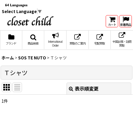
Select Language
▼
カート
新着商品
International
全国出張・訪問
ブランド
商品検索
買取のご案内
宅配買取
Order
買取
ホーム
>
SOS TE NUTO
>
Ｔシャツ
Ｔシャツ
表示順変更
閉じる
1
件
表示数
:
在庫あり