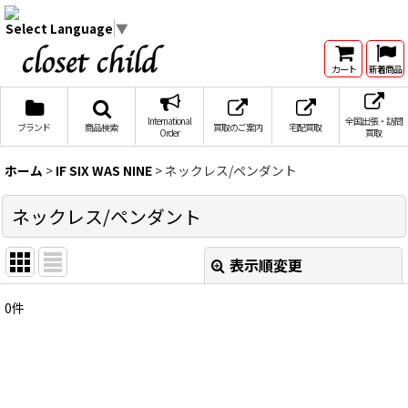
Select Language
▼
カート
新着商品
International
全国出張・訪問
ブランド
商品検索
買取のご案内
宅配買取
Order
買取
ホーム
>
IF SIX WAS NINE
>
ネックレス/ペンダント
ネックレス/ペンダント
表示順変更
閉じる
0
件
表示数
:
在庫あり
並び順
: