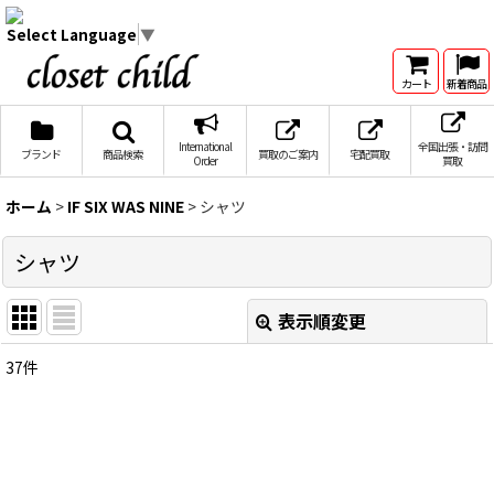
Select Language
▼
カート
新着商品
International
全国出張・訪問
ブランド
商品検索
買取のご案内
宅配買取
Order
買取
ホーム
>
IF SIX WAS NINE
>
シャツ
シャツ
表示順変更
閉じる
37
件
表示数
:
在庫あり
並び順
: