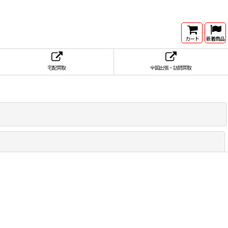
カート
新着商品
宅配買取
全国出張・訪問買取
閉じる