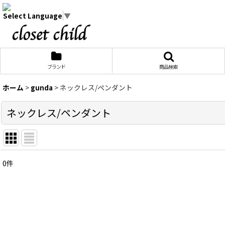
Select Language
▼
ブランド
商品検索
ホーム
>
gunda
>
ネックレス/ペンダント
ネックレス/ペンダント
0
件
表示数
:
在庫あり
並び順
: