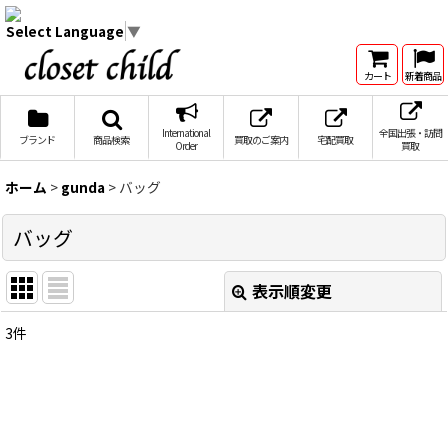
Select Language
▼
カート
新着商品
International
全国出張・訪問
ブランド
商品検索
買取のご案内
宅配買取
Order
買取
ホーム
>
gunda
>
バッグ
バッグ
表示順変更
閉じる
3
件
表示数
:
在庫あり
並び順
: