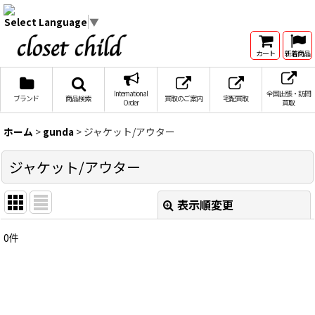
Select Language
▼
カート
新着商品
International
全国出張・訪問
ブランド
商品検索
買取のご案内
宅配買取
Order
買取
ホーム
>
gunda
>
ジャケット/アウター
ジャケット/アウター
表示順変更
閉じる
0
件
表示数
:
在庫あり
並び順
: