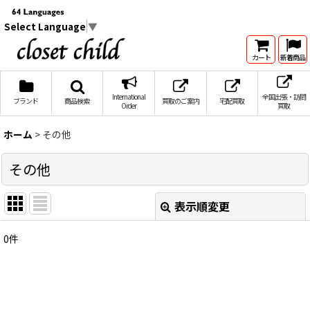
Select Language
▼
カート
新着商品
International
全国出張・訪問
ブランド
商品検索
買取のご案内
宅配買取
Order
買取
ホーム
>
その他
その他
表示順変更
閉じる
0
件
表示数
:
在庫あり