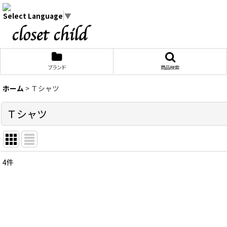
Select Language
▼
ブランド
商品検索
ホーム
>
Ｔシャツ
Ｔシャツ
4
件
表示数
:
在庫あり
並び順
: