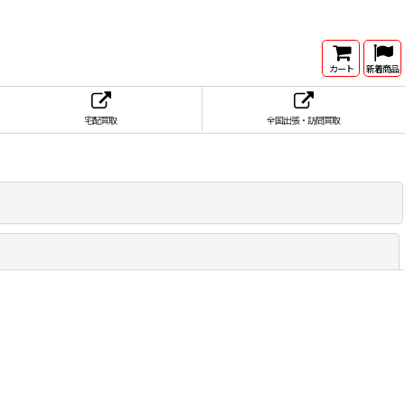
カート
新着商品
宅配買取
全国出張・訪問買取
閉じる