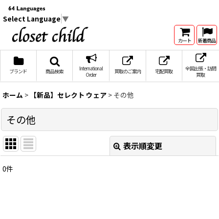
Select Language
▼
カート
新着商品
International
全国出張・訪問
ブランド
商品検索
買取のご案内
宅配買取
Order
買取
ホーム
>
【新品】セレクト ウェア
>
その他
その他
表示順変更
閉じる
0
件
表示数
:
在庫あり