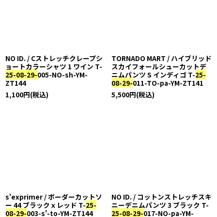
NO ID. / Cストレッチクレープシ
TORNADO MART / ハイブリッド
ョートカラーシャツ 1 ワイン T-
スカイフォールシューカットデ
25-08-29-
005-NO-sh-YM-
ニムパンツ S インディゴ T-
25-
ZT144
08-29-
011-TO-pa-YM-ZT141
1,100
円
(税込)
5,500
円
(税込)
s'exprimer / ボーダーカットソ
NO ID. / コットンストレッチスキ
ー 44 ブラックｘレッド T-
25-
ニーデニムパンツ 3 ブラック T-
08-29-
003-s'-to-YM-ZT144
25-08-29-
017-NO-pa-YM-