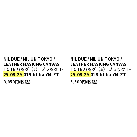
NIL DUE / NIL UN TOKYO /
NIL DUE / NIL UN TOKYO /
LEATHER MASKING CANVAS
LEATHER MASKING CANVAS
TOTE バッグ（L） ブラック T-
TOTE バッグ（S） ブラック T-
25-08-29-
019-NI-ba-YM-ZT
25-08-29-
018-NI-ba-YM-ZT
3,850
円
(税込)
5,500
円
(税込)