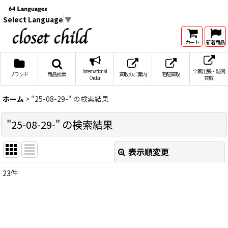
Select Language
▼
カート
新着商品
International
全国出張・訪問
ブランド
商品検索
買取のご案内
宅配買取
Order
買取
ホーム
>
"25-08-29-"
の
検索結果
"25-08-29-"
の
検索結果
表示順変更
閉じる
23
件
商品検索
:
表示数
: