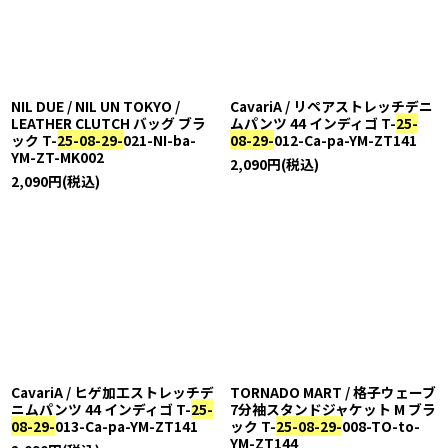
在庫あり
並び順
:
絞り込む
NIL DUE / NIL UN TOKYO /
CavariA / リペアストレッチデニ
LEATHER CLUTCH バッグ ブラ
ムパンツ 44 インディゴ T-
25-
ック T-
25-08-29-
021-NI-ba-
08-29-
012-Ca-pa-YM-ZT141
YM-ZT-MK002
2,090
円
(税込)
2,090
円
(税込)
CavariA / ヒゲ加工ストレッチデ
TORNADO MART / 格子ウェーブ
ニムパンツ 44 インディゴ T-
25-
7分袖スタンドジャケット M ブラ
08-29-
013-Ca-pa-YM-ZT141
ック T-
25-08-29-
008-TO-to-
YM-ZT144