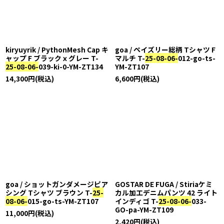
並び順
:
絞り込む
kiryuyrik / PythonMesh Cap キ
goa / ペイズリー総柄 Tシャツ F
ャップ F ブラックｘグレー T-
マルチ T-
25-08-06-
012-go-ts-
25-08-06-
039-ki-0-YM-ZT134
YM-ZT107
14,300
円
(税込)
6,600
円
(税込)
goa / ショットガンダメージピア
GOSTAR DE FUGA / Stiriaケミ
シング Tシャツ ブラウン T-
25-
カル加工デニムパンツ 42 ライト
08-06-
015-go-ts-YM-ZT107
インディゴ T-
25-08-06-
033-
GO-pa-YM-ZT109
11,000
円
(税込)
2,420
円
(税込)