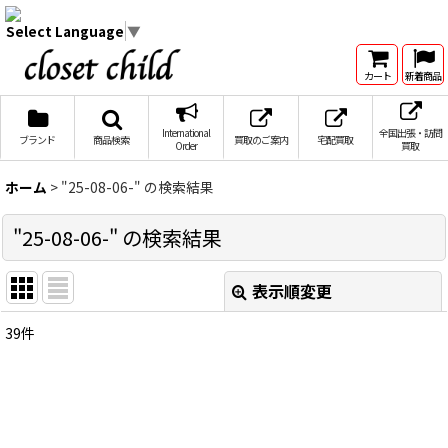
Select Language
▼
カート
新着商品
International
全国出張・訪問
ブランド
商品検索
買取のご案内
宅配買取
Order
買取
ホーム
>
"25-08-06-"
の
検索結果
"25-08-06-"
の
検索結果
表示順変更
閉じる
39
件
商品検索
:
表示数
:
在庫あり