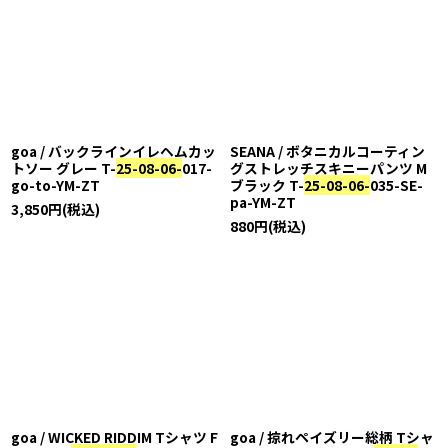
goa / バックラインイレヘムカッ
SEANA / ボタニカルコーティン
トソー グレー T-
25-08-06-
017-
グストレッチスキニーパンツ M
go-to-YM-ZT
ブラック T-
25-08-06-
035-SE-
pa-YM-ZT
3,850
円
(税込)
880
円
(税込)
goa / WICKED RIDDIM Tシャツ F
goa / 掠れペイズリー総柄 Tシャ