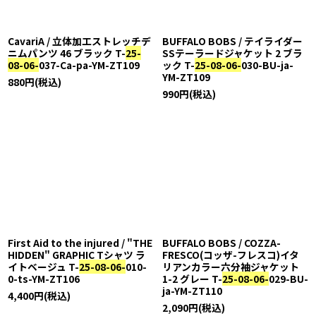
CavariA / 立体加工ストレッチデ
BUFFALO BOBS / テイライダー
ニムパンツ 46 ブラック T-
25-
SSテーラードジャケット 2 ブラ
08-06-
037-Ca-pa-YM-ZT109
ック T-
25-08-06-
030-BU-ja-
YM-ZT109
880
円
(税込)
990
円
(税込)
First Aid to the injured / "THE
BUFFALO BOBS / COZZA-
HIDDEN" GRAPHIC Tシャツ ラ
FRESCO(コッザ-フレスコ)イタ
イトベージュ T-
25-08-06-
010-
リアンカラー六分袖ジャケット
0-ts-YM-ZT106
1-2 グレー T-
25-08-06-
029-BU-
ja-YM-ZT110
4,400
円
(税込)
2,090
円
(税込)