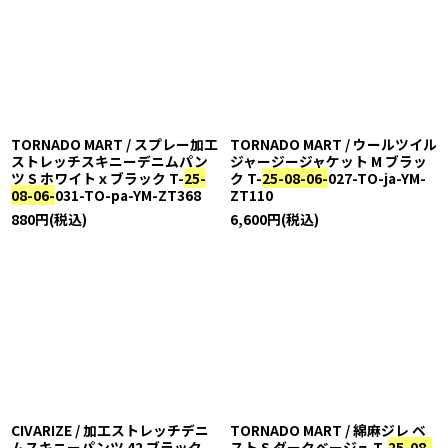
TORNADO MART / スプレー加工
TORNADO MART / ウールツイル
ストレッチスキニーデニムパン
ジャージージャケット M ブラッ
ツ S ホワイトｘブラック T-
25-
ク T-
25-08-06-
027-TO-ja-YM-
08-06-
031-TO-pa-YM-ZT368
ZT110
880
円
(税込)
6,600
円
(税込)
CIVARIZE / 加工ストレッチデニ
TORNADO MART / 綿麻ジレ ベ
ムスキニーパンツ 42 ブラック
スト S ダークベージュ T-
25-08-