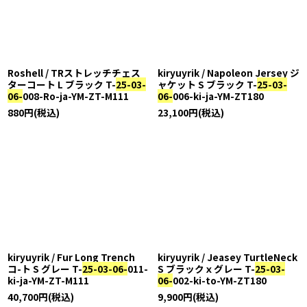
在庫あり
並び順
:
絞り込む
Roshell / TRストレッチチェス
kiryuyrik / Napoleon Jersey ジ
ターコート L ブラック T-
25-03-
ャケット S ブラック T-
25-03-
06-
008-Ro-ja-YM-ZT-M111
06-
006-ki-ja-YM-ZT180
880
円
(税込)
23,100
円
(税込)
kiryuyrik / Fur Long Trench
kiryuyrik / Jeasey TurtleNeck
コ-ト S グレー T-
25-03-06-
011-
S ブラックｘグレー T-
25-03-
ki-ja-YM-ZT-M111
06-
002-ki-to-YM-ZT180
40,700
円
(税込)
9,900
円
(税込)