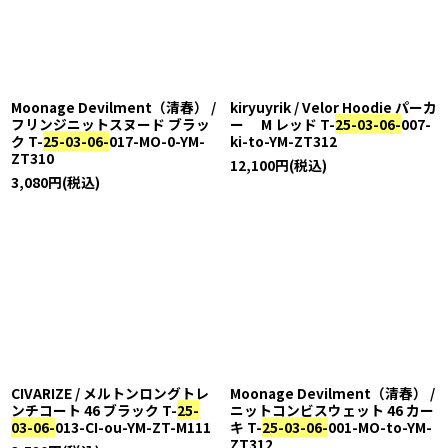
Moonage Devilment（清春） /
kiryuyrik / Velor Hoodie パーカ
フリンジニットスヌード ブラッ
ー M レッド T-
25-03-06-
007-
ク T-
25-03-06-
017-MO-0-YM-
ki-to-YM-ZT312
ZT310
12,100
円
(税込)
3,080
円
(税込)
CIVARIZE / メルトンロングトレ
Moonage Devilment（清春） /
ンチコート 46 ブラック T-
25-
ニットコンビスウェット 46 カー
03-06-
013-CI-ou-YM-ZT-M111
キ T-
25-03-06-
001-MO-to-YM-
ZT312