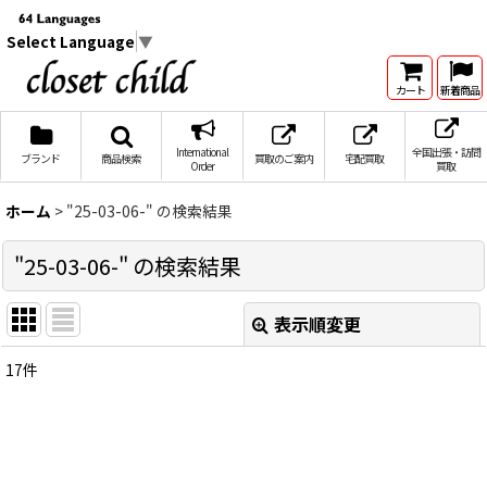
Select Language
▼
カート
新着商品
International
全国出張・訪問
ブランド
商品検索
買取のご案内
宅配買取
Order
買取
ホーム
>
"25-03-06-"
の
検索結果
"25-03-06-"
の
検索結果
表示順変更
閉じる
17
件
商品検索
:
表示数
: